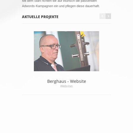
Mit dem Start richten wir auf Wunsch die passenden
Adwords-Kampagnen ein und pflegen diese dauerhaft.
AKTUELLE PROJEKTE
Berghaus - Website
W
Websites