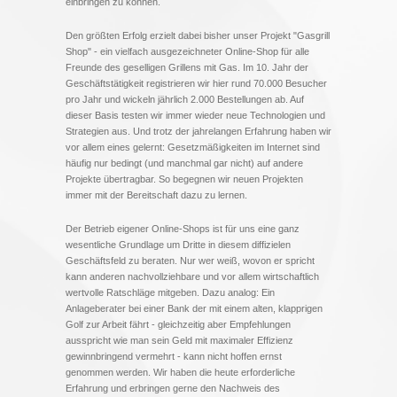
einbringen zu können.
Den größten Erfolg erzielt dabei bisher unser Projekt "Gasgrill
Shop" - ein vielfach ausgezeichneter Online-Shop für alle
Freunde des geselligen Grillens mit Gas. Im 10. Jahr der
Geschäftstätigkeit registrieren wir hier rund 70.000 Besucher
pro Jahr und wickeln jährlich 2.000 Bestellungen ab. Auf
dieser Basis testen wir immer wieder neue Technologien und
Strategien aus. Und trotz der jahrelangen Erfahrung haben wir
vor allem eines gelernt: Gesetzmäßigkeiten im Internet sind
häufig nur bedingt (und manchmal gar nicht) auf andere
Projekte übertragbar. So begegnen wir neuen Projekten
immer mit der Bereitschaft dazu zu lernen.
Der Betrieb eigener Online-Shops ist für uns eine ganz
wesentliche Grundlage um Dritte in diesem diffizielen
Geschäftsfeld zu beraten. Nur wer weiß, wovon er spricht
kann anderen nachvollziehbare und vor allem wirtschaftlich
wertvolle Ratschläge mitgeben. Dazu analog: Ein
Anlageberater bei einer Bank der mit einem alten, klapprigen
Golf zur Arbeit fährt - gleichzeitig aber Empfehlungen
ausspricht wie man sein Geld mit maximaler Effizienz
gewinnbringend vermehrt - kann nicht hoffen ernst
genommen werden. Wir haben die heute erforderliche
Erfahrung und erbringen gerne den Nachweis des