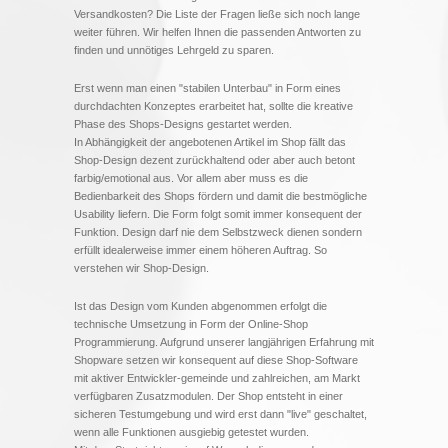
Versandkosten? Die Liste der Fragen ließe sich noch lange
weiter führen. Wir helfen Ihnen die passenden Antworten zu
finden und unnötiges Lehrgeld zu sparen.
Erst wenn man einen "stabilen Unterbau" in Form eines
durchdachten Konzeptes erarbeitet hat, sollte die kreative
Phase des Shops-Designs gestartet werden.
In Abhängigkeit der angebotenen Artikel im Shop fällt das
Shop-Design dezent zurückhaltend oder aber auch betont
farbig/emotional aus. Vor allem aber muss es die
Bedienbarkeit des Shops fördern und damit die bestmögliche
Usability liefern. Die Form folgt somit immer konsequent der
Funktion. Design darf nie dem Selbstzweck dienen sondern
erfüllt idealerweise immer einem höheren Auftrag. So
verstehen wir Shop-Design.
Ist das Design vom Kunden abgenommen erfolgt die
technische Umsetzung in Form der Online-Shop
Programmierung. Aufgrund unserer langjährigen Erfahrung mit
Shopware setzen wir konsequent auf diese Shop-Software
mit aktiver Entwickler-gemeinde und zahlreichen, am Markt
verfügbaren Zusatzmodulen. Der Shop entsteht in einer
sicheren Testumgebung und wird erst dann "live" geschaltet,
wenn alle Funktionen ausgiebig getestet wurden.